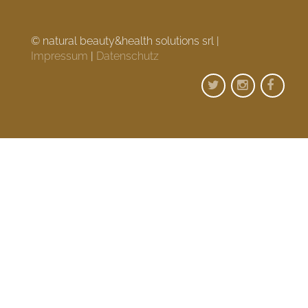
© natural beauty&health solutions srl |
Impressum
|
Datenschutz