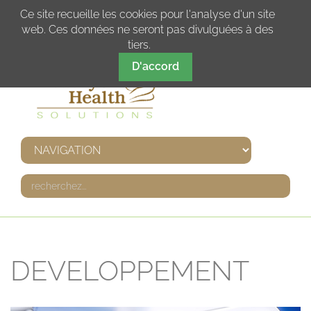
DE
IT
EN
FR
Ce site recueille les cookies pour l'analyse d'un site
web. Ces données ne seront pas divulguées à des
tiers.
D'accord
DEVELOPPEMENT